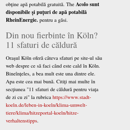
Acolo sunt
obține apă potabilă gratuită. The
disponibile și puțuri de apă potabilă
RheinEnergie.
pentru a găsi.
Din nou fierbinte în Köln?
11 sfaturi de căldură
Orașul Köln oferă câteva sfaturi pe site-ul său
web despre ce să faci când este cald în Köln.
Bineînțeles, a bea mult este una dintre ele.
Apa este cea mai bună. Citiți mai multe în
secțiunea "11 sfaturi de căldură pentru viața
de zi cu zi" la rubrica
https://www.stadt-
koeln.de/leben-in-koeln/klima-umwelt-
tiere/klima/hitzeportal-koeln/hitze-
verhaltenstipps
.