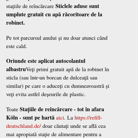
Sticlele aduse sunt
stațiile de reîncărcare
umplute gratuit cu apă răcoritoare de la
robinet.
Pe tot parcursul anului și nu doar atunci când
este cald.
Oriunde este aplicat autocolantul
albastru
Veți primi gratuit apă de la robinet în
sticla (sau într-un borcan de dulceață sau
similar) pe care o aduceți cu dumneavoastră și
veți evita astfel deșeurile de plastic.
Stațiile de reîncărcare - tot în afara
Toate
Köln - sunt pe hartă
aici
. La
https://refill-
deutschland.de/
doar căutați unde se află cea
mai apropiată stație de alimentare pentru a