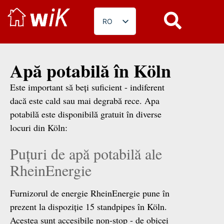
RO
DE
EN
Apă potabilă în Köln
PL
Este important să beți suficient - indiferent
BG
dacă este cald sau mai degrabă rece. Apa
FR
potabilă este disponibilă gratuit în diverse
locuri din Köln:
Puțuri de apă potabilă ale
RheinEnergie
Furnizorul de energie RheinEnergie pune în
prezent la dispoziție 15 standpipes în Köln.
Acestea sunt accesibile non-stop - de obicei