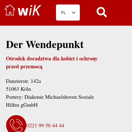
PL
DE
EN
Der Wendepunkt
RO
BG
Ośrodek doradztwa dla kobiet i ochrony
FR
przed przemocą
Danzierstr. 142a
51063 Köln
Portery:
Diakonie Michaelshoven Soziale
Hilfen gGmbH
0221 99 56 44 44