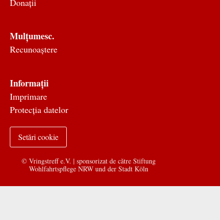
Donații
Mulțumesc.
Recunoaștere
Informații
Imprimare
Protecția datelor
Setări cookie
© Vringstreff e.V. | sponsorizat de către
Stiftung
Wohlfahrtspflege NRW und der Stadt Köln