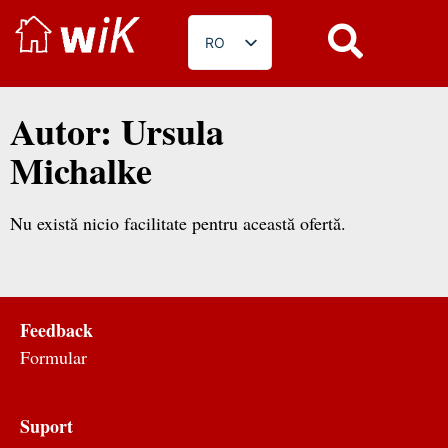
RO
DE
EN
Autor:
Ursula
PL
Michalke
BG
FR
Nu există nicio facilitate pentru această ofertă.
Feedback
Formular
Suport