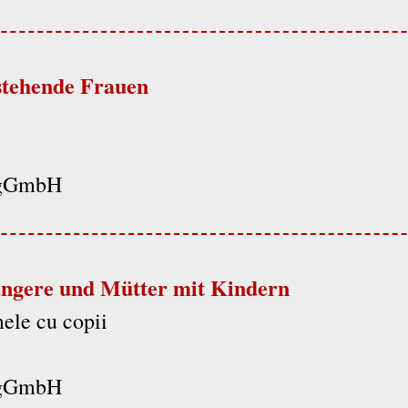
stehende Frauen
n gGmbH
angere und Mütter mit Kindern
ele cu copii
n gGmbH