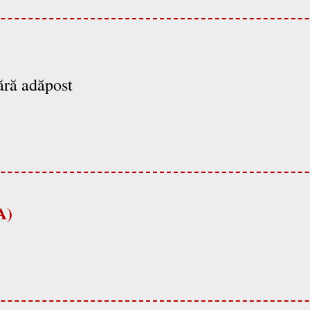
ără adăpost
A)