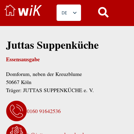
DE
EN
PL
Juttas Suppenküche
RO
BG
Essensausgabe
FR
Domforum, neben der Kreuzblume
50667 Köln
Träger:
JUTTAS SUPPENKÜCHE e. V.
0160 91642536