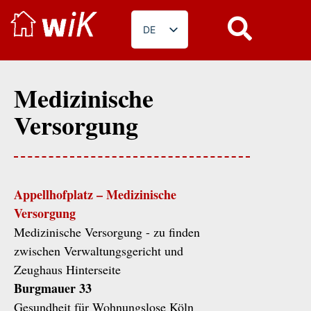
DE
EN
PL
Medizinische
RO
Versorgung
BG
FR
Appellhofplatz – Medizinische
Versorgung
Medizinische Versorgung - zu finden
zwischen Verwaltungsgericht und
Zeughaus Hinterseite
Burgmauer 33
Gesundheit für Wohnungslose Köln